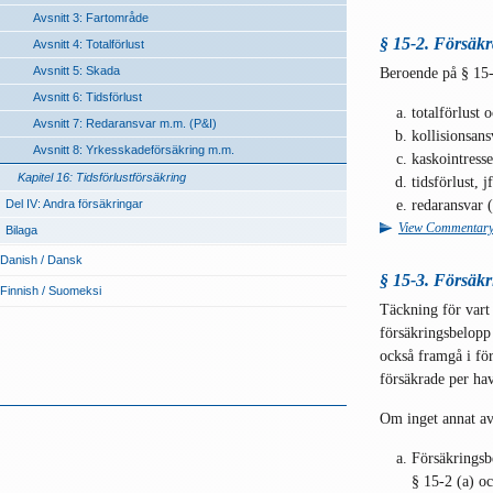
Avsnitt 3: Fartområde
§ 15-2. Försäkr
Avsnitt 4: Totalförlust
Avsnitt 5: Skada
Beroende på § 15-
Avsnitt 6: Tidsförlust
totalförlust 
Avsnitt 7: Redaransvar m.m. (P&I)
kollisionsansv
Avsnitt 8: Yrkesskadeförsäkring m.m.
kaskointresse/
Kapitel 16: Tidsförlustförsäkring
tidsförlust, j
redaransvar (
Del IV: Andra försäkringar
View Commentar
Bilaga
Danish / Dansk
§ 15-3. Försäk
Finnish / Suomeksi
Täckning för vart
försäkringsbelopp 
också framgå i för
försäkrade per have
Om inget annat avt
Försäkringsb
§ 15-2 (a) oc