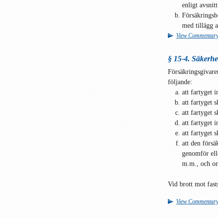
enligt avsnit
Försäkringsbe
med tillägg a
View Commentar
§ 15-4. Säkerhet
Försäkringsgivaren
följande:
att fartyget 
att fartyget s
att fartyget 
att fartyget i
att fartyget 
att den förs
genomför ell
m.m., och om
Vid brott mot fast
View Commentar