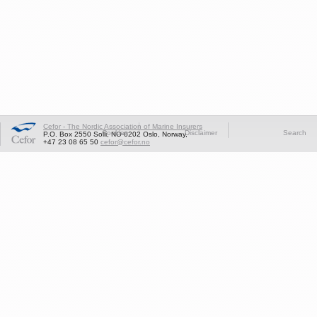
Cefor - The Nordic Association of Marine Insurers
Cookies
Disclaimer
Search
P.O. Box 2550 Solli, NO-0202 Oslo, Norway,
+47 23 08 65 50
cefor@cefor.no