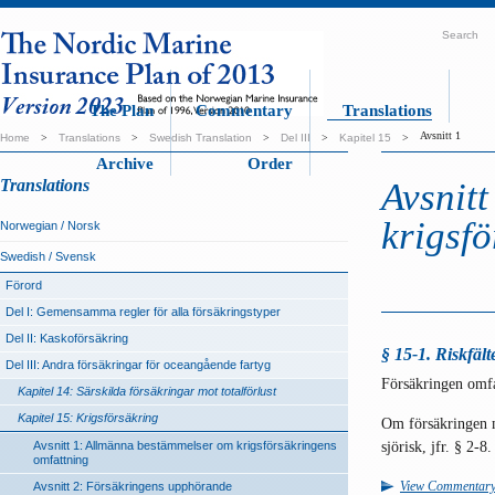
Search
The Plan
Commentary
Translations
Avsnitt 1
Home
>
Translations
>
Swedish Translation
>
Del III
>
Kapitel 15
>
Archive
Order
Translations
Avsnit
krigsf
Norwegian / Norsk
Swedish / Svensk
Förord
Del I: Gemensamma regler för alla försäkringstyper
Del II: Kaskoförsäkring
§ 15-1. Riskfält
Del III: Andra försäkringar för oceangående fartyg
Försäkringen omfat
Kapitel 14: Särskilda försäkringar mot totalförlust
Kapitel 15: Krigsförsäkring
Om försäkringen m
sjörisk, jfr. § 2-8.
Avsnitt 1: Allmänna bestämmelser om krigsförsäkringens
omfattning
View Commentar
Avsnitt 2: Försäkringens upphörande