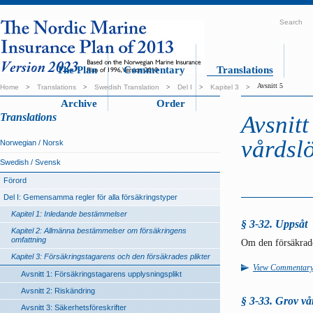
Search
The Plan
Commentary
Translations
Avsnitt 5
Home
>
Translations
>
Swedish Translation
>
Del I
>
Kapitel 3
>
Archive
Order
Translations
Avsnitt
vårdsl
Norwegian / Norsk
Swedish / Svensk
Förord
Del I: Gemensamma regler för alla försäkringstyper
Kapitel 1: Inledande bestämmelser
§ 3-32. Uppsåt
Kapitel 2: Allmänna bestämmelser om försäkringens
omfattning
Om den försäkrade
Kapitel 3: Försäkringstagarens och den försäkrades plikter
View Commentar
Avsnitt 1: Försäkringstagarens upplysningsplikt
Avsnitt 2: Riskändring
§ 3-33. Grov vå
Avsnitt 3: Säkerhetsföreskrifter