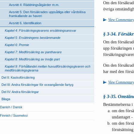
Om den försäkrade
Avsnitt 4: Räddningsåtgärder m.m.
övriga omständighe
Avsnitt 5: Den försäkrades uppsåtliga eller vårdslösa
framkallande av haveri
View Commentar
Avsnitt 6. Identifikation
Kapitel 4: Försäkringsgivarens ersättningsansvar
§ 3-34. Försäkr
Kapitel 5: Ersättningens bestämmande
Om den försäkrade 
Kapitel 6: Premie
upp försäkringen 
Kapitel 7: Medförsäkring av panthavare
försäkringsgivare
Kapitel 8: Medförsäkring av tredje part
Om den försäkrade
Kapitel 9: Förhållandet mellan huvudförsäkringsgivaren och
medförsäkringsgivarna
har med den försä
Del II: Kaskoförsäkring
View Commentar
Del III: Andra försäkringar för oceangående fartyg
Del IV: Andra försäkringar
§ 3-35. Omständi
Bilaga
Bestämmelserna i §
Danish / Dansk
om den försäk
Finnish / Suomeksi
undantaget - 
om den försä
förutsättning