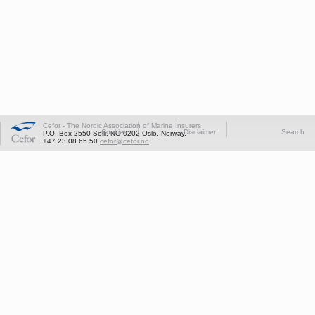
Cefor - The Nordic Association of Marine Insurers
Cookies
Disclaimer
Search
P.O. Box 2550 Solli, NO-0202 Oslo, Norway,
+47 23 08 65 50
cefor@cefor.no