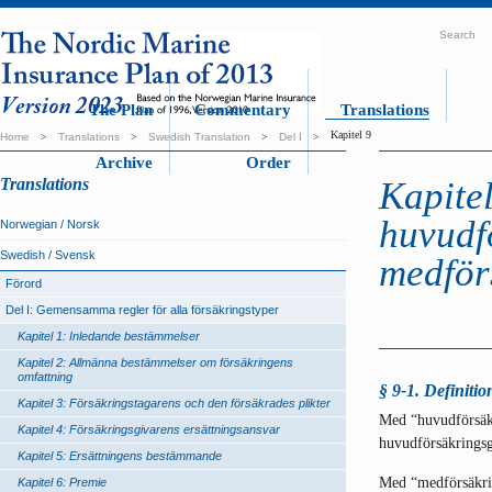
Search
The Plan
Commentary
Translations
Kapitel 9
Home
>
Translations
>
Swedish Translation
>
Del I
>
Archive
Order
Translations
Kapite
huvudf
Norwegian / Norsk
Swedish / Svensk
medför
Förord
Del I: Gemensamma regler för alla försäkringstyper
Kapitel 1: Inledande bestämmelser
Kapitel 2: Allmänna bestämmelser om försäkringens
omfattning
§ 9-1. Definitio
Kapitel 3: Försäkringstagarens och den försäkrades plikter
Med “huvudförsäkr
Kapitel 4: Försäkringsgivarens ersättningsansvar
huvudförsäkringsg
Kapitel 5: Ersättningens bestämmande
Med “medförsäkrin
Kapitel 6: Premie