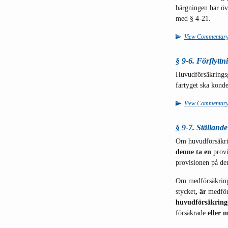
bärgningen har öve
med § 4-21.
View Commentar
§ 9-6. Förflytt
Huvudförsäkringsgi
fartyget ska kond
View Commentar
§ 9-7. Ställande
Om huvudförsäkri
denne ta en
provi
provisionen på de
Om medförsäkrings
stycket
, är
medför
huvudförsäkrings
försäkrade
eller 