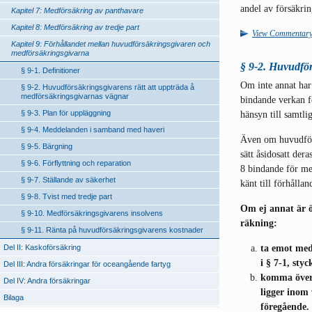
andel av försäkrin
Kapitel 7: Medförsäkring av panthavare
Kapitel 8: Medförsäkring av tredje part
View Commentar
Kapitel 9: Förhållandet mellan huvudförsäkringsgivaren och
medförsäkringsgivarna
§ 9-2. Huvudför
§ 9-1. Definitioner
Om inte annat har 
§ 9-2. Huvudförsäkringsgivarens rätt att uppträda å
medförsäkringsgivarnas vägnar
bindande verkan 
§ 9-3. Plan för uppläggning
hänsyn till samtli
§ 9-4. Meddelanden i samband med haveri
Även om huvudförs
§ 9-5. Bärgning
sätt åsidosatt der
§ 9-6. Förflyttning och reparation
8 bindande för me
§ 9-7. Ställande av säkerhet
känt till förhållan
§ 9-8. Tvist med tredje part
Om ej annat är ö
§ 9-10. Medförsäkringsgivarens insolvens
räkning:
§ 9-11. Ränta på huvudförsäkringsgivarens kostnader
ta emot med
Del II: Kaskoförsäkring
i § 7-1, styc
Del III: Andra försäkringar för oceangående fartyg
komma övere
Del IV: Andra försäkringar
ligger inom
Bilaga
föregående.