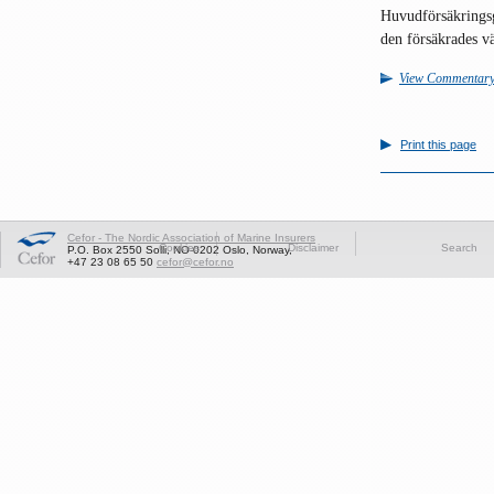
Huvudförsäkringsg
den försäkrades vä
View Commentar
Print this page
Cefor - The Nordic Association of Marine Insurers
Cookies
Disclaimer
Search
P.O. Box 2550 Solli, NO-0202 Oslo, Norway,
+47 23 08 65 50
cefor@cefor.no