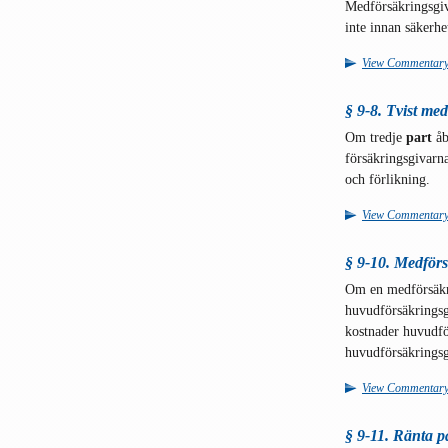
Medförsäkringsgiv
inte innan säkerhet
View Commentar
§ 9-8. Tvist med
Om tredje
part
åb
försäkringsgivarn
och förlikning.
View Commentar
§ 9-10. Medförs
Om en medförsäkri
huvudförsäkringsg
kostnader huvudfö
huvudförsäkringsg
View Commentar
§ 9-11. Ränta 