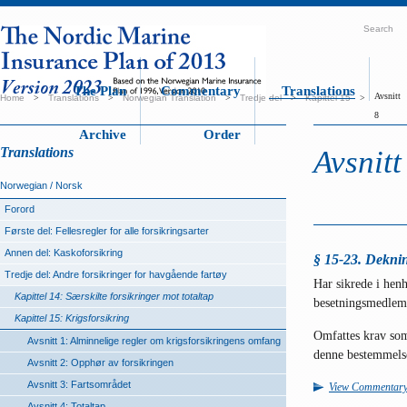
Search
The Plan
Commentary
Translations
Avsnitt
Home
>
Translations
>
Norwegian Translation
>
Tredje del
>
Kapittel 15
>
8
Archive
Order
Translations
Avsnitt
Norwegian / Norsk
Forord
Første del: Fellesregler for alle forsikringsarter
Annen del: Kaskoforsikring
§ 15-23. Dekni
Tredje del: Andre forsikringer for havgående fartøy
Har sikrede i henho
Kapittel 14: Særskilte forsikringer mot totaltap
besetningsmedlemm
Kapittel 15: Krigsforsikring
Omfattes krav som 
Avsnitt 1: Alminnelige regler om krigsforsikringens omfang
denne bestemmelsen
Avsnitt 2: Opphør av forsikringen
Avsnitt 3: Fartsområdet
View Commentar
Avsnitt 4: Totaltap