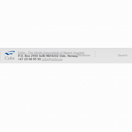
Cefor - The Nordic Association of Marine Insurers
Cookies
Disclaimer
Search
P.O. Box 2550 Solli, NO-0202 Oslo, Norway,
+47 23 08 65 50
cefor@cefor.no