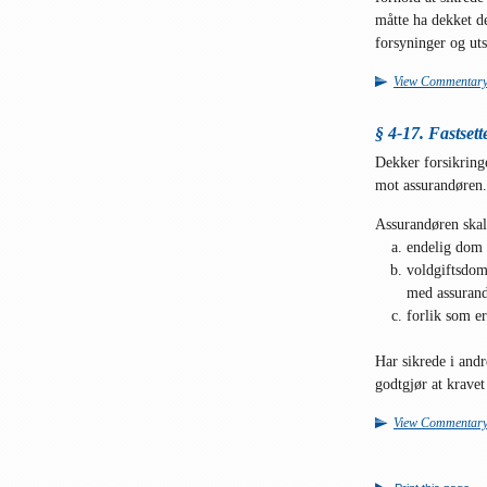
måtte ha dekket de
forsyninger og uts
View Commentar
§ 4-17. Fastsett
Dekker forsikring
mot assurandøren.
Assurandøren skal 
endelig dom 
voldgiftsdom,
med assuran
forlik som e
Har sikrede i andr
godtgjør at kravet
View Commentar