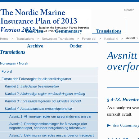
Search
The Plan
Commentary
Translations
Avsnitt 3
Home
>
Translations
>
Norwegian Translation
>
Første del
>
Kapittel 4
>
Archive
Order
Translations
Avsnitt
overfor
Norwegian / Norsk
Forord
Første del: Fellesregler for alle forsikringsarter
Kapittel 1: Innledende bestemmelser
Kapittel 2: Alminnelige regler om forsikringens omfang
§ 4-13. Hovedre
Kapittel 3: Forsikringstagerens og sikredes forhold
Assurandøren svar
Kapittel 4: Assurandørens erstatningsansvar
særskilt avtalt.
Avsnitt 1: Alminnelige regler om assurandørens ansvar
Avsnitt 2: Redningsomkostninger for å avverge eller
View Commentar
begrense tapet, herunder bergelønn og felleshavari
Avsnitt 3: Dekning av sikredes ansvar overfor tredjepart