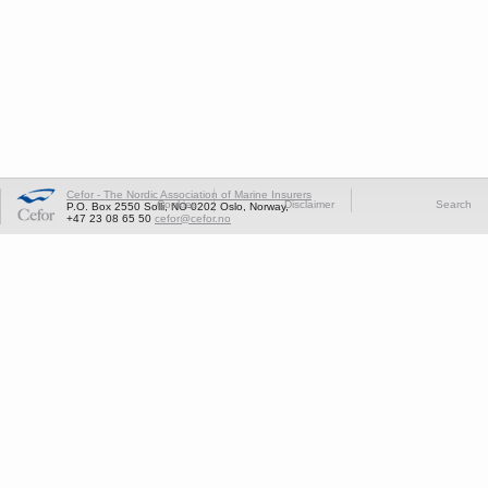
Cefor - The Nordic Association of Marine Insurers
Cookies
Disclaimer
Search
P.O. Box 2550 Solli, NO-0202 Oslo, Norway,
+47 23 08 65 50
cefor@cefor.no