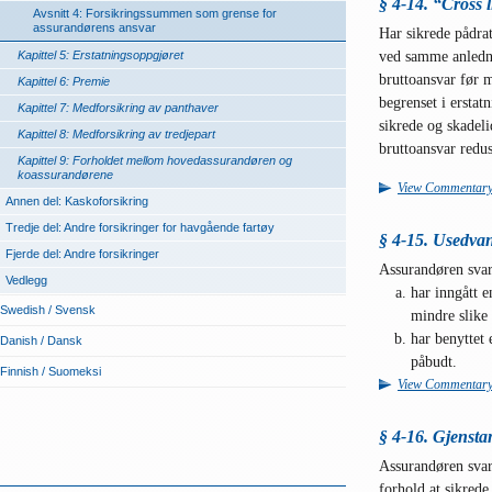
§ 4-14. “Cross li
Avsnitt 4: Forsikringssummen som grense for
assurandørens ansvar
Har sikrede pådrat
ved samme anledni
Kapittel 5: Erstatningsoppgjøret
bruttoansvar før m
Kapittel 6: Premie
begrenset i ersta
Kapittel 7: Medforsikring av panthaver
sikrede og skadeli
Kapittel 8: Medforsikring av tredjepart
bruttoansvar redu
Kapittel 9: Forholdet mellom hovedassurandøren og
koassurandørene
View Commentar
Annen del: Kaskoforsikring
Tredje del: Andre forsikringer for havgående fartøy
§ 4-15. Usedvan
Fjerde del: Andre forsikringer
Assurandøren svare
Vedlegg
har inngått e
Swedish / Svensk
mindre slike
har benyttet 
Danish / Dansk
påbudt.
Finnish / Suomeksi
View Commentar
§ 4-16. Gjensta
Assurandøren svare
forhold at sikrede