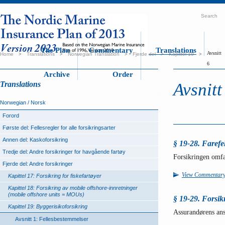
Search
The Plan
Commentary
Translations
Avsnitt
Home
>
Translations
>
Norwegian Translation
>
Fjerde del
>
Kapittel 19
>
6
Archive
Order
Translations
Avsnitt
Norwegian / Norsk
Forord
Første del: Fellesregler for alle forsikringsarter
Annen del: Kaskoforsikring
§ 19-28. Farefel
Tredje del: Andre forsikringer for havgående fartøy
Forsikringen omfat
Fjerde del: Andre forsikringer
View Commentar
Kapittel 17: Forsikring for fiskefartøyer
Kapittel 18: Forsikring av mobile offshore-innretninger
(mobile offshore units = MOUs)
§ 19-29. Forsik
Kapittel 19: Byggerisikoforsikring
Assurandørens ansv
Avsnitt 1: Fellesbestemmelser