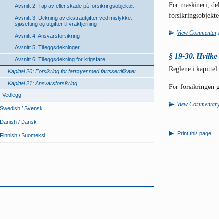
For maskineri, del
Avsnitt 2: Tap av eller skade på forsikringsobjektet
forsikringsobjekte
Avsnitt 3: Dekning av ekstrautgifter ved mislykket
sjøsetting og utgifter til vrakfjerning
View Commentar
Avsnitt 4: Ansvarsforsikring
Avsnitt 5: Tilleggsdekninger
§ 19-30. Hvilke
Avsnitt 6: Tilleggsdekning for krigsfare
Reglene i kapittel
Kapittel 20: Forsikring for fartøyer med fartssertifikater
Kapittel 21: Ansvarsforsikring
For forsikringen g
Vedlegg
View Commentar
Swedish / Svensk
Danish / Dansk
Print this page
Finnish / Suomeksi