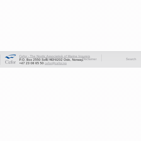
Cefor - The Nordic Association of Marine Insurers
Cookies
Disclaimer
Search
P.O. Box 2550 Solli, NO-0202 Oslo, Norway,
+47 23 08 65 50
cefor@cefor.no