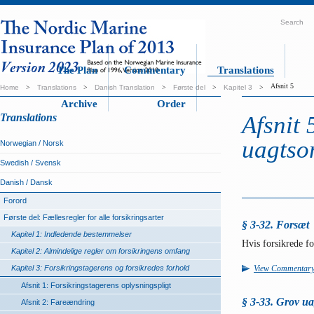
Search
The Plan
Commentary
Translations
Afsnit 5
Home
>
Translations
>
Danish Translation
>
Første del
>
Kapitel 3
>
Archive
Order
Translations
Afsnit 
uagtso
Norwegian / Norsk
Swedish / Svensk
Danish / Dansk
Forord
Første del: Fællesregler for alle forsikringsarter
§ 3-32. Forsæt
Kapitel 1: Indledende bestemmelser
Hvis forsikrede fo
Kapitel 2: Almindelige regler om forsikringens omfang
Kapitel 3: Forsikringstagerens og forsikredes forhold
View Commentar
Afsnit 1: Forsikringstagerens oplysningspligt
§ 3-33. Grov u
Afsnit 2: Fareændring