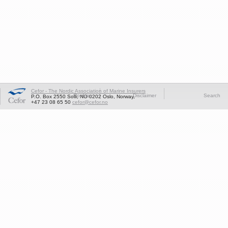
Cefor - The Nordic Association of Marine Insurers
Cookies
Disclaimer
Search
P.O. Box 2550 Solli, NO-0202 Oslo, Norway,
+47 23 08 65 50
cefor@cefor.no