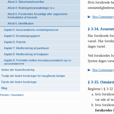
Afsnit 3: Sikkerhedsforskrifter
Hvis forsikrede h
omstændighederne 
Afsnit 4: Redningsforanstaltninger m.v.
Afsnit 5: Forsikredes forsætlige eller uagtsomme
View Commentar
fremkaldelse af havariet
Afsnit 6. Identifikation
§ 3-34. Assuran
Kapitel 4: Assurandørens erstatningsansvar
Har forsikrede for
Kapitel 5: Erstatningsopgøret
varsel. Har forsi
Kapitel 6: Præmie
dages varsel.
Kapitel 7: Medforsikring af panthaver
Kapitel 8: Medforsikring af tredjepart
Ved forsikredes f
Kapitel 9: Forholdet mellem hovedassurandøren og co-
fjorten dages vars
assurandørerne
Anden del: Kaskoforsikring
View Commentar
Tredje del: Andre forsikringer for havgående fartøjer
§ 3-35. Omstænd
Fjerde del: Andre forsikringer
Bilag
Reglerne i § 3-32 
hvis forsikre
Finnish / Suomeksi
var ude af s
hvis forsikr
forsikredes
h