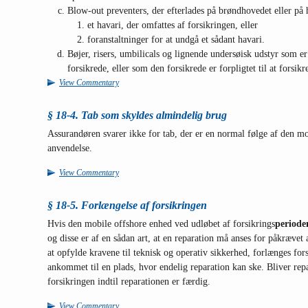
Blow-out preventers, der efterlades på brøndhovedet eller på
et havari, der omfattes af forsikringen, eller
foranstaltninger for at undgå et sådant havari.
Bøjer, risers, umbilicals og lignende undersøisk udstyr som er 
forsikrede, eller som den forsikrede er forpligtet til at forsikr
View Commentary
§ 18-4. Tab som skyldes almindelig brug
Assurandøren svarer ikke for tab, der er en normal følge af den mo
anvendelse.
View Commentary
§ 18-5. Forlængelse af forsikringen
Hvis den mobile offshore enhed ved udløbet af forsikrings
periode
og disse er af en sådan art, at en reparation må anses for påkrævet 
at opfylde kravene til teknisk og operativ sikkerhed, forlænges for
ankommet til en plads, hvor endelig reparation kan ske. Bliver repa
forsikringen indtil reparationen er færdig.
View Commentary