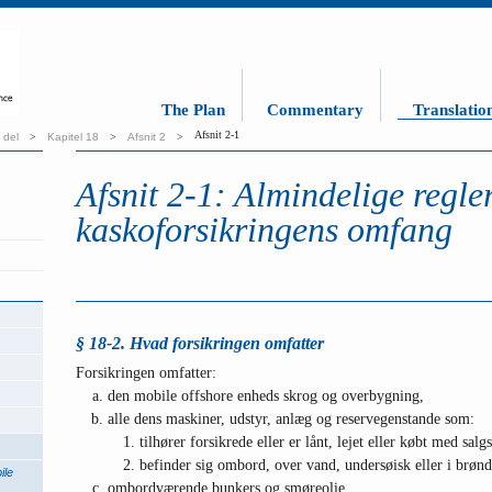
The Plan
Commentary
Translatio
Afsnit 2-1
 del
>
Kapitel 18
>
Afsnit 2
>
Afsnit 2-1: Almindelige regle
kaskoforsikringens omfang
§ 18-2. Hvad forsikringen omfatter
Forsikringen omfatter:
den mobile offshore enheds skrog og overbygning,
alle dens maskiner, udstyr, anlæg og reservegenstande som:
tilhører forsikrede eller er lånt, lejet eller købt med sal
befinder sig ombord, over vand, undersøisk eller i brønd
ile
ombordværende bunkers og smøreolie.