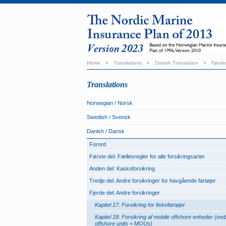
Home
>
Translations
>
Danish Translation
>
Fjerde
Translations
Norwegian / Norsk
Swedish / Svensk
Danish / Dansk
Forord
Første del: Fællesregler for alle forsikringsarter
Anden del: Kaskoforsikring
Tredje del: Andre forsikringer for havgående fartøjer
Fjerde del: Andre forsikringer
Kapitel 17: Forsikring for fiskefartøjer
Kapitel 18: Forsikring af mobile offshore enheder (mob
offshore units = MOUs)