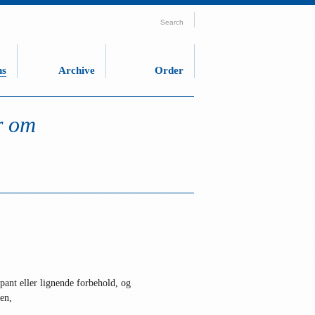
Search
ns
Archive
Order
r om
gspant eller lignende forbehold, og
en,