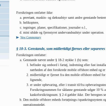
g
Forsikringen omfatter ikke:
proviant
, maskin- og dæksudstyr samt andre genstande bestemt
helikoptere,
tegninger, planer, specifikationer, journaler o.l.,
mini ubåde og fjernstyret undervandsudstyr under operation.
View Commentary
§ 18-3. Genstande, som midlertidigt fjernes eller separeres
Forsikringen omfatter:
Genstande nævnt under § 18-2 stykke 1 (b) som:
befinder sig ombord i fartøj, indretning eller fast installat
nærheden af den forsikrede mobile offshore enhed og er 
midlertidigt er fjernet fra den mobile offshore enhed fo
lignende,
er under opbevaring, eller i transit til/fra opbevaringsst
Forsikringssummen for sådanne genstande udgør 10 % af
kaskoforsikringssum. § 2-4 gælder ikke. Der beregnes sep
Den mobile offshore enheds fortøjnings-/opankringssystem og 
operationsstedet.